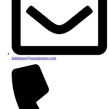
hablamos@tuequiposeo.com