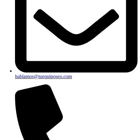
hablamos@tuequiposeo.com