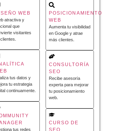
ISEÑO WEB
POSICIONAMIENTO
b atractiva y
WEB
ncional que
Aumenta tu visibilidad
nvierte visitantes
en Google y atrae
clientes.
más clientes.
NALÍTICA
CONSULTORÍA
EB
SEO
aliza tus datos y
Recibe asesoría
jora tu estrategia
experta para mejorar
gital continuamente.
tu posicionamiento
web.
OMMUNITY
ANAGER
CURSO DE
stiona tus redes
SEO