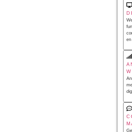
D
We
fu
co
en 
A
W
An
me
di
C
M
Ge