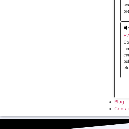
so
pre
P
Co
in
ca
pub
ef
Blog
Conta