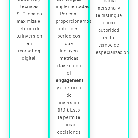
marca
técnicas
implementadas.
personal y
SEO locales
Por eso,
te distingue
maximiza el
proporcionamos
como
retorno de
informes
autoridad
tu inversión
periódicos
en tu
en
que
campo de
marketing
incluyen
especialización.
digital.
métricas
clave como
el
engagement
,
y el retorno
de
inversión
(ROI). Esto
te permite
tomar
decisiones