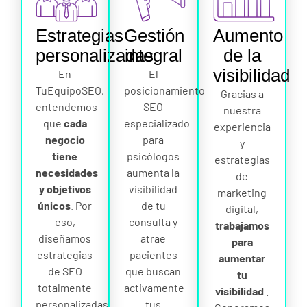
Estrategias
Gestión
Aumento
personalizadas
integral
de la
visibilidad
En
El
TuEquipoSEO,
posicionamiento
Gracias a
entendemos
SEO
nuestra
que
cada
especializado
experiencia
negocio
para
y
tiene
psicólogos
estrategias
necesidades
aumenta la
de
y objetivos
visibilidad
marketing
únicos
. Por
de tu
digital,
eso,
consulta y
trabajamos
diseñamos
atrae
para
estrategias
pacientes
aumentar
de SEO
que buscan
tu
totalmente
activamente
visibilidad
.
personalizadas,
tus