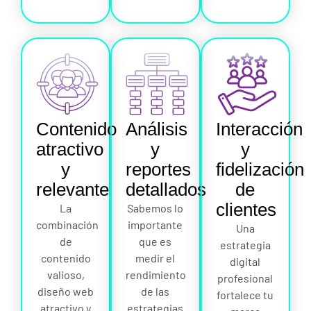
Contenido
Análisis
Interacción
atractivo
y
y
y
reportes
fidelización
relevante
detallados
de
clientes
La
Sabemos lo
combinación
importante
Una
de
que es
estrategia
contenido
medir el
digital
valioso,
rendimiento
profesional
diseño web
de las
fortalece tu
atractivo y
estrategias