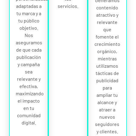
Generamos
adaptadas a
servicios.
contenido
tu marca y a
atractivo y
tu público
relevante
objetivo.
que
Nos
fomente el
aseguramos
crecimiento
de que cada
orgánico,
publicación
mientras
y campaña
utilizamos
sea
tácticas de
relevante y
publicidad
efectiva,
para
maximizando
ampliar tu
el impacto
alcance y
en tu
atraer a
comunidad
nuevos
digital.
seguidores
y clientes.