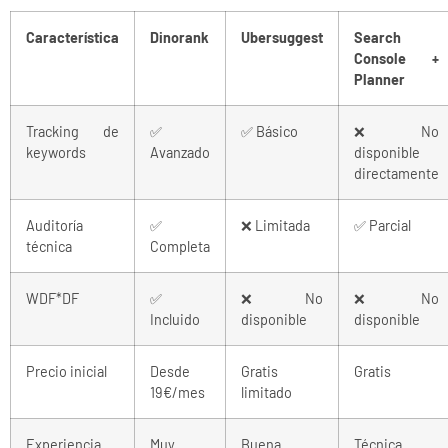
Característica
Dinorank
Ubersuggest
Search
Console +
Planner
Tracking de
✅
✅ Básico
❌ No
keywords
Avanzado
disponible
directamente
Auditoría
✅
❌ Limitada
✅ Parcial
técnica
Completa
WDF*DF
✅
❌ No
❌ No
Incluido
disponible
disponible
Precio inicial
Desde
Gratis
Gratis
19€/mes
limitado
Experiencia
Muy
Buena
Técnica