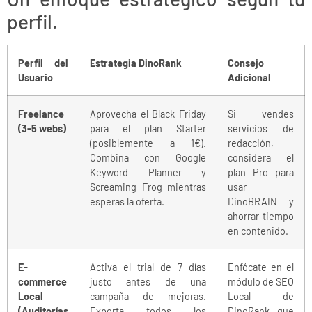
perfil.
Perfil del
Estrategia DinoRank
Consejo
Usuario
Adicional
Freelance
Aprovecha el Black Friday
Si vendes
(3-5 webs)
para el plan Starter
servicios de
(posiblemente a 1€).
redacción,
Combina con Google
considera el
Keyword Planner y
plan Pro para
Screaming Frog mientras
usar
esperas la oferta.
DinoBRAIN y
ahorrar tiempo
en contenido.
E-
Activa el trial de 7 días
Enfócate en el
commerce
justo antes de una
módulo de SEO
Local
campaña de mejoras.
Local de
(Auditorías
Exporta todos los
DinoRank, que