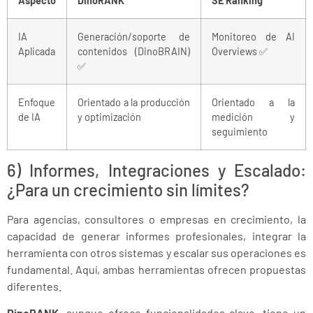
Aspecto
DinoRANK
SE Ranking
IA
Generación/soporte de
Monitoreo de AI
Aplicada
contenidos (DinoBRAIN)
Overviews ✅
✅
Enfoque
Orientado a la producción
Orientado a la
de IA
y optimización
medición y
seguimiento
6) Informes, Integraciones y Escalado:
¿Para un crecimiento sin límites?
Para agencias, consultores o empresas en crecimiento, la
capacidad de generar informes profesionales, integrar la
herramienta con otros sistemas y escalar sus operaciones es
fundamental. Aquí, ambas herramientas ofrecen propuestas
diferentes.
DinoRANK
, aunque ofrece funcionalidades clave, tiene un