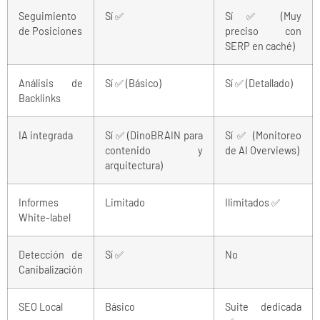
Seguimiento
Sí ✅
Sí ✅ (Muy
de Posiciones
preciso con
SERP en caché)
Análisis de
Sí ✅ (Básico)
Sí ✅ (Detallado)
Backlinks
IA integrada
Sí ✅ (DinoBRAIN para
Sí ✅ (Monitoreo
contenido y
de AI Overviews)
arquitectura)
Informes
Limitado
Ilimitados ✅
White-label
Detección de
Sí ✅
No
Canibalización
SEO Local
Básico
Suite dedicada